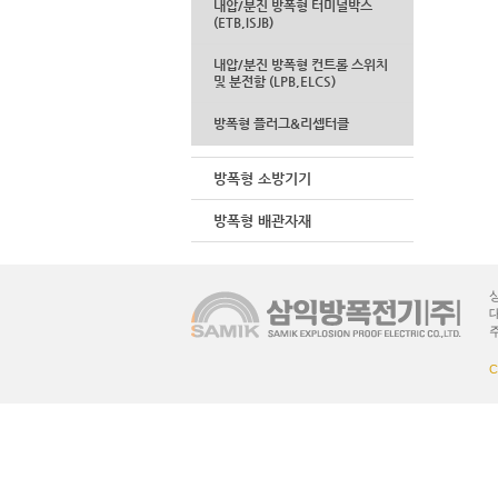
내압/분진 방폭형 터미널박스
(ETB,ISJB)
내압/분진 방폭형 컨트롤 스위치
및 분전함 (LPB,ELCS)
방폭형 플러그&리셉터클
방폭형 소방기기
방폭형 배관자재
상
대
C