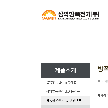
방폭
제품소개
>
제
삼익방폭전기 방폭제품
삼익방폭전기 LED 등기구
페이지 
방폭형 스위치 및 판넬보드