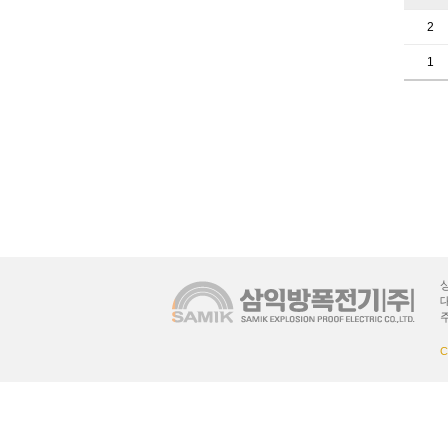
2
1
상
대
C