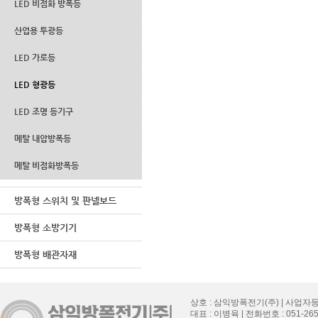
LED 비점화 방폭등
산업용 투광등
LED 가로등
LED 형광등
LED 조명 등기구
메탈 내압방폭등
메탈 비점화방폭등
방폭형 스위치 및 판넬보드
방폭형 소방기기
방폭형 배관자재
상호 : 삼익방폭전기(주) | 사업자등록번
대표 : 이병육 | 전화번호 : 051-265-